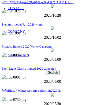
2020FWモデル商品説明動画用意させて頂きました。
CONTACT
2020/10/28
Premium model Fair 2020 winter
COMPANY
2020/10/02
Monaco limited 2020 Winter Campaign
SIMULATION
2020/09/09
Shell Light Classic limited 2020 campaign
2020/09/08
雑誌Blue.「Winter wetsuits collection2020-21」
2020/07/30