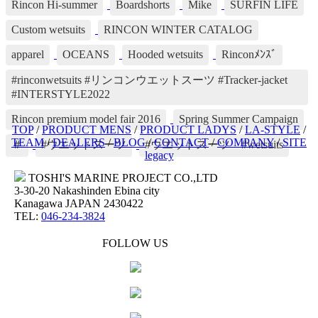
Rincon Hi-summer
Boardshorts
Mike
SURFIN LIFE
Custom wetsuits
RINCON WINTER CATALOG
apparel
OCEANS
Hooded wetsuits
Rinconﾒﾝｽﾞ
#rinconwetsuits #リンコンウエットスーツ #Tracker-jacket
#INTERSTYLE2022
Rincon premium model fair 2016
Spring Summer Campaign
TOP
/
PRODUCT MENS
/
PRODUCT LADYS
/
LA-STYLE
/
TEAM
/
DEALERS
/
BLOG
/
CONTACT
/
COMPANY
/
SITE
＃
#ウエットスーツ
#ウエットスーツ #wetsuits
legacy
TOSHI'S MARINE PROJECT CO.,LTD
3-30-20 Nakashinden Ebina city
Kanagawa JAPAN 2430422
TEL:
046-234-3824
FOLLOW US