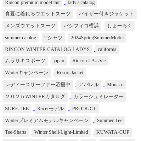
Rincon premium model fair
lady's catalog
真夏に着れるウエットスーツ
バイザー付きジャケット
メンズウエットスーツ
パシフィコ横浜
しょーろく
summer catalog
Tシャツ
2024SpringSummerModel
RINCON WINTER CATALOG LADYS
california
ムラサキスポーツ
japan
Rincon LA-style
Winterキャンペーン
Resort-Jacket
レディースサーファー応援中
アパレル
Monaco
２０２５WINTERカタログ
カラーシュミレーター
SURF-TEE
Racerモデル
PRODUCT
Winterプレミアムモデルキャンペーン
Summer-Tee
Tee-Sharts
Winter Shell-Light-Limited
KUWATA-CUP