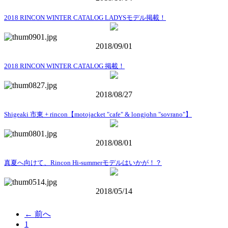
2018 RINCON WINTER CATALOG LADYSモデル掲載！
2018/09/01
2018 RINCON WINTER CATALOG 掲載！
2018/08/27
Shigeaki 市東 + rincon【motojacket "cafe" & longjohn "sovrano"】
2018/08/01
真夏へ向けて、Rincon Hi-summerモデルはいかが！？
2018/05/14
← 前へ
1