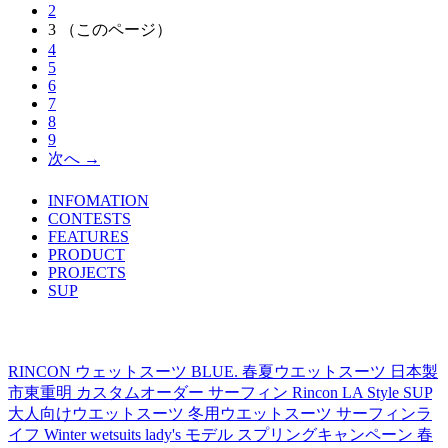
2
3
（このページ）
4
5
6
7
8
9
次へ →
INFOMATION
TOPICS LIST
CONTESTS
FEATURES
PRODUCT
PROJECTS
SUP
TAG's LIST
RINCON
ウェットスーツ
BLUE.
春夏ウエットスーツ
日本製
市東重明
カスタムオーダー
サーフィン
Rincon LA Style
SUP
大人向けウエットスーツ
冬用ウエットスーツ
サーフィンラ
イフ
Winter wetsuits
lady's モデル
スプリングキャンペーン
春