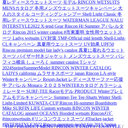
夏レディースウエットスーツ
モデル
RINCON WETSUITS
MENSカタログ
冬用メンズウエットスーツキャンペーン
大
人のスタイル
コーティングシャンプー
Shell Light Classic
冬
用レディースウエットスーツ
WATERMAN LEAGUE
NALU
INTERSTYLE2022
X-tend Gear
Rincon Hi Summer アパレルタ
ログ
Rincon 2015 winter catalog
#市東重明
女性用ウエットス
ーツ
Ladys wetsuits
UV対策
TMP-Official
mid length
Shell-Light-
CLキャンペーン
真夏用ウエットスーツ
UV効果
UPF50
Rincon premium model fair
lady's catalog
真夏に着れるウエット
スーツ
バイザー付きジャケット
メンズウエットスーツ
パシ
フィコ横浜
しょーろく
summer catalog
Tシャツ
2024SpringSummerModel
RINCON WINTER CATALOG
LADYS
california
ムラサキスポーツ
japan
Rincon LA-style
Winterキャンペーン
Resort-Jacket
レディースサーファー応援
中
アパレル
Monaco
２０２５WINTERカタログ
カラーシュ
ミレーター
SURF-TEE
Racerモデル
PRODUCT
Winterプレミ
アムモデルキャンペーン
Summer-Tee
Tee-Sharts
Winter Shell-
Light-Limited
KUWATA-CUP
Rincon Hi-summer
Boardshorts
Mike
SURFIN LIFE
Custom wetsuits
RINCON WINTER
CATALOG
apparel
OCEANS
Hooded wetsuits
Rinconﾒﾝｽﾞ
#rinconwetsuits #リンコンウエットスーツ #Tracker-jacket
#INTERSTYLE2022
Rincon premium model fair 2016
Spring
TOP
/
PRODUCT MENS
/
PRODUCT LADYS
/
LA-STYLE
/