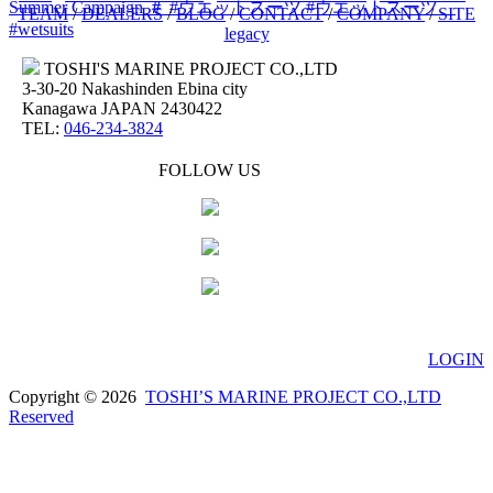
Summer Campaign
＃
#ウエットスーツ
#ウエットスーツ
TEAM
/
DEALERS
/
BLOG
/
CONTACT
/
COMPANY
/
SITE
#wetsuits
legacy
TOSHI'S MARINE PROJECT CO.,LTD
3-30-20 Nakashinden Ebina city
Kanagawa JAPAN 2430422
TEL:
046-234-3824
FOLLOW US
LOGIN
Copyright © 2026
TOSHI’S MARINE PROJECT CO.,LTD
Reserved