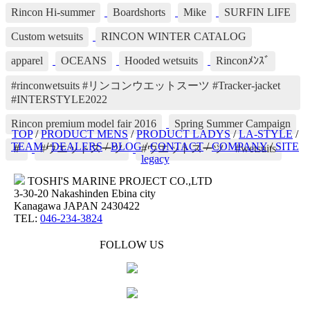
Rincon Hi-summer
Boardshorts
Mike
SURFIN LIFE
Custom wetsuits
RINCON WINTER CATALOG
apparel
OCEANS
Hooded wetsuits
Rinconﾒﾝｽﾞ
#rinconwetsuits #リンコンウエットスーツ #Tracker-jacket
#INTERSTYLE2022
Rincon premium model fair 2016
Spring Summer Campaign
TOP
/
PRODUCT MENS
/
PRODUCT LADYS
/
LA-STYLE
/
TEAM
/
DEALERS
/
BLOG
/
CONTACT
/
COMPANY
/
SITE
＃
#ウエットスーツ
#ウエットスーツ #wetsuits
legacy
TOSHI'S MARINE PROJECT CO.,LTD
3-30-20 Nakashinden Ebina city
Kanagawa JAPAN 2430422
TEL:
046-234-3824
FOLLOW US