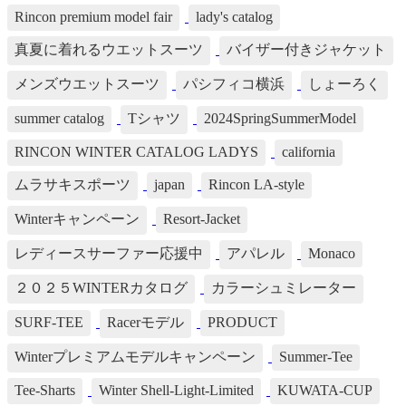
Rincon premium model fair
lady's catalog
真夏に着れるウエットスーツ
バイザー付きジャケット
メンズウエットスーツ
パシフィコ横浜
しょーろく
summer catalog
Tシャツ
2024SpringSummerModel
RINCON WINTER CATALOG LADYS
california
ムラサキスポーツ
japan
Rincon LA-style
Winterキャンペーン
Resort-Jacket
レディースサーファー応援中
アパレル
Monaco
２０２５WINTERカタログ
カラーシュミレーター
SURF-TEE
Racerモデル
PRODUCT
Winterプレミアムモデルキャンペーン
Summer-Tee
Tee-Sharts
Winter Shell-Light-Limited
KUWATA-CUP