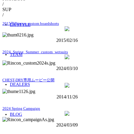
/
SUP
/
2015年Rincon custom boardshorts
LA STYLE
2015/02/16
2024_Spring_Summer_custom_wetsuits
TEAM
2024/03/10
CHEST-DRY専用ムービー公開
DEALERS
2014/11/26
2024 Spring Campaign
BLOG
2024/03/09