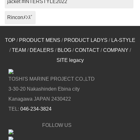
jacket #INTERSTYLE2022
Rinconﾒﾝｽﾞ
TOP
/
PRODUCT MENS
/
PRODUCT LADYS
/
LA-STYLE
/
TEAM
/
DEALERS
/
BLOG
/
CONTACT
/
COMPANY
/
SITE legacy
TOSHI'S MARINE PROJECT CO.,LTD
3-30-20 Nakashinden Ebina city
Kanagawa JAPAN 2430422
TEL:
046-234-3824
FOLLOW US