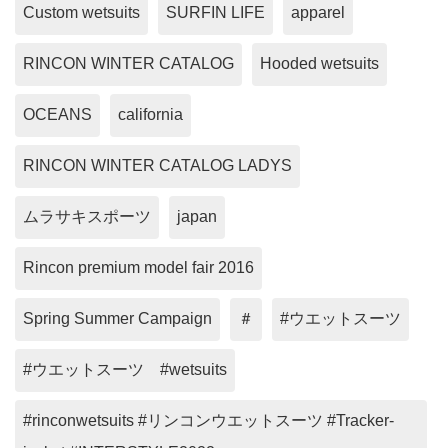
Custom wetsuits
SURFIN LIFE
apparel
RINCON WINTER CATALOG
Hooded wetsuits
OCEANS
california
RINCON WINTER CATALOG LADYS
ムラサキスポーツ
japan
Rincon premium model fair 2016
Spring Summer Campaign
＃
#ウエットスーツ
#ウエットスーツ #wetsuits
#rinconwetsuits #リンコンウエットスーツ #Tracker-