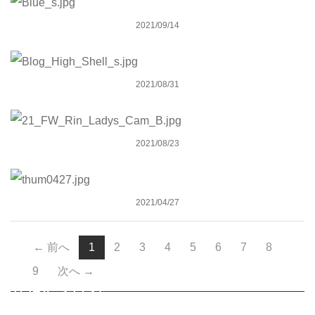
2021/09/14
2021 Limited Winter Campaign
2021/08/31
EARLY WINTER CAMPAIGN 2021
2021/08/23
アパレル用意させて頂きました。
2021/04/27
（こ
← 前へ
1
2
3
4
5
6
7
8
の
9
次へ →
ペ
TOPICS LIST
ー
ジ）