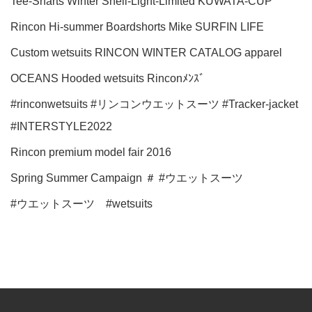
Tee-Sharts
Winter Shell-Light-Limited
KUWATA-CUP
Rincon Hi-summer
Boardshorts
Mike
SURFIN LIFE
Custom wetsuits
RINCON WINTER CATALOG
apparel
OCEANS
Hooded wetsuits
Rinconﾒﾝｽﾞ
#rinconwetsuits #リンコンウエットスーツ #Tracker-jacket
#INTERSTYLE2022
Rincon premium model fair 2016
Spring Summer Campaign
＃
#ウエットスーツ
#ウエットスーツ #wetsuits