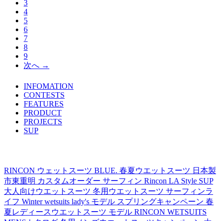
3
4
5
6
7
8
9
次へ →
INFOMATION
TOPICS LIST
CONTESTS
FEATURES
PRODUCT
PROJECTS
SUP
TAG's LIST
RINCON
ウェットスーツ
BLUE.
春夏ウエットスーツ
日本製
市東重明
カスタムオーダー
サーフィン
Rincon LA Style
SUP
大人向けウエットスーツ
冬用ウエットスーツ
サーフィンラ
イフ
Winter wetsuits
lady's モデル
スプリングキャンペーン
春
夏レディースウエットスーツ
モデル
RINCON WETSUITS