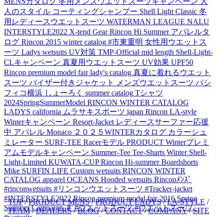
MENSカタログ
冬用メンズウエットスーツキャンペーン
大
人のスタイル
コーティングシャンプー
Shell Light Classic
冬
用レディースウエットスーツ
WATERMAN LEAGUE
NALU
INTERSTYLE2022
X-tend Gear
Rincon Hi Summer アパレルタ
ログ
Rincon 2015 winter catalog
#市東重明
女性用ウエットス
ーツ
Ladys wetsuits
UV対策
TMP-Official
mid length
Shell-Light-
CLキャンペーン
真夏用ウエットスーツ
UV効果
UPF50
Rincon premium model fair
lady's catalog
真夏に着れるウエット
スーツ
バイザー付きジャケット
メンズウエットスーツ
パシ
フィコ横浜
しょーろく
summer catalog
Tシャツ
2024SpringSummerModel
RINCON WINTER CATALOG
LADYS
california
ムラサキスポーツ
japan
Rincon LA-style
Winterキャンペーン
Resort-Jacket
レディースサーファー応援
中
アパレル
Monaco
２０２５WINTERカタログ
カラーシュ
ミレーター
SURF-TEE
Racerモデル
PRODUCT
Winterプレミ
アムモデルキャンペーン
Summer-Tee
Tee-Sharts
Winter Shell-
Light-Limited
KUWATA-CUP
Rincon Hi-summer
Boardshorts
Mike
SURFIN LIFE
Custom wetsuits
RINCON WINTER
CATALOG
apparel
OCEANS
Hooded wetsuits
Rinconﾒﾝｽﾞ
#rinconwetsuits #リンコンウエットスーツ #Tracker-jacket
#INTERSTYLE2022
Rincon premium model fair 2016
Spring
TOP
/
PRODUCT MENS
/
PRODUCT LADYS
/
LA-STYLE
/
Summer Campaign
＃
#ウエットスーツ
#ウエットスーツ
TEAM
/
DEALERS
/
BLOG
/
CONTACT
/
COMPANY
/
SITE