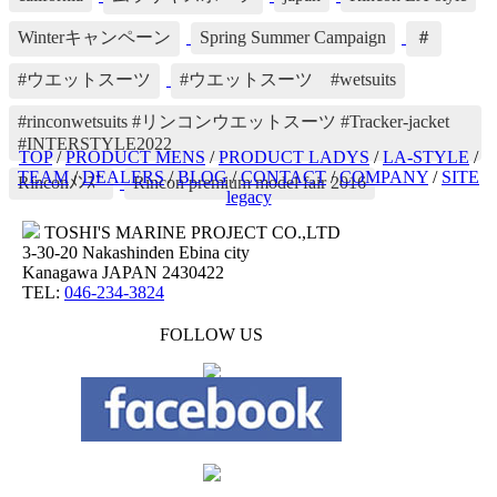
Winterキャンペーン
Spring Summer Campaign
＃
#ウエットスーツ
#ウエットスーツ #wetsuits
#rinconwetsuits #リンコンウエットスーツ #Tracker-jacket
#INTERSTYLE2022
TOP
/
PRODUCT MENS
/
PRODUCT LADYS
/
LA-STYLE
/
TEAM
/
DEALERS
/
BLOG
/
CONTACT
/
COMPANY
/
SITE
Rinconﾒﾝｽﾞ
Rincon premium model fair 2016
legacy
TOSHI'S MARINE PROJECT CO.,LTD
3-30-20 Nakashinden Ebina city
Kanagawa JAPAN 2430422
TEL:
046-234-3824
FOLLOW US