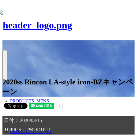
2020ss Rincon LA-style icon-BZキャンペ
ーン
PRODUCTS_MENS
日付： 2020/03/15
TOPICS：
PRODUCT
PRODUCTS_LADYS