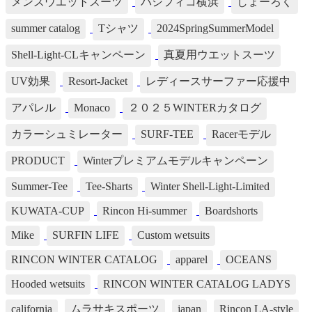
メンズウエットスーツ
パシフィコ横浜
しょーろく
summer catalog
Tシャツ
2024SpringSummerModel
Shell-Light-CLキャンペーン
真夏用ウエットスーツ
UV効果
Resort-Jacket
レディースサーファー応援中
アパレル
Monaco
２０２５WINTERカタログ
カラーシュミレーター
SURF-TEE
Racerモデル
PRODUCT
Winterプレミアムモデルキャンペーン
Summer-Tee
Tee-Sharts
Winter Shell-Light-Limited
KUWATA-CUP
Rincon Hi-summer
Boardshorts
Mike
SURFIN LIFE
Custom wetsuits
RINCON WINTER CATALOG
apparel
OCEANS
Hooded wetsuits
RINCON WINTER CATALOG LADYS
california
ムラサキスポーツ
japan
Rincon LA-style