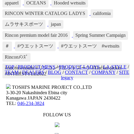
apparel
OCEANS
Hooded wetsuits
RINCON WINTER CATALOG LADYS
california
ムラサキスポーツ
japan
Rincon premium model fair 2016
Spring Summer Campaign
＃
#ウエットスーツ
#ウエットスーツ #wetsuits
Rinconﾒﾝｽﾞ
TOP
/
PRODUCT MENS
/
PRODUCT LADYS
/
LA-STYLE
/
#rinconwetsuits #リンコンウエットスーツ #Tracker-jacket
TEAM
/
DEALERS
/
BLOG
/
CONTACT
/
COMPANY
/
SITE
#INTERSTYLE2022
legacy
TOSHI'S MARINE PROJECT CO.,LTD
3-30-20 Nakashinden Ebina city
Kanagawa JAPAN 2430422
TEL:
046-234-3824
FOLLOW US