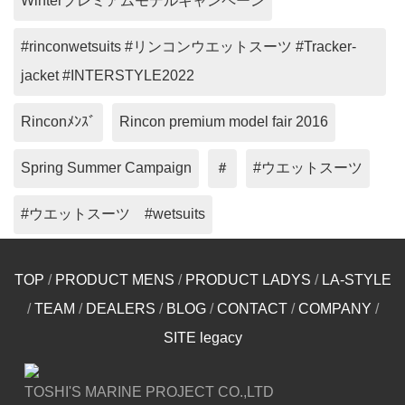
Winterプレミアムモデルキャンペーン
#rinconwetsuits #リンコンウエットスーツ #Tracker-
jacket #INTERSTYLE2022
Rinconﾒﾝｽﾞ
Rincon premium model fair 2016
Spring Summer Campaign
＃
#ウエットスーツ
#ウエットスーツ #wetsuits
TOP
/
PRODUCT MENS
/
PRODUCT LADYS
/
LA-STYLE
/
TEAM
/
DEALERS
/
BLOG
/
CONTACT
/
COMPANY
/
SITE legacy
TOSHI'S MARINE PROJECT CO.,LTD