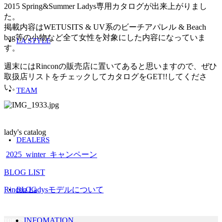
2015 Spring&Summer Ladys専用カタログが出来上がりまし
た。
掲載内容はWETUSITS & UV系のビーチアパレル & Beach
bag等の小物など全て女性を対象にした内容になっていま
LA STYLE
す。
週末にはRinconの販売店に置いてあると思いますので、ぜひ
取扱店リストをチェックしてカタログをGET!!してくださ
い。
TEAM
Tag：
lady's catalog
DEALERS
2025_winter_キャンペーン
BLOG LIST
Rincon Ladysモデルについて
BLOG
INFOMATION
TOPICS LIST