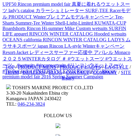
UPF50
Rincon premium model fair
真夏に着れるウエットスー
ツ
lady's catalog
カラーシュミレーター
SURF-TEE
Racerモデ
ル
PRODUCT
Winterプレミアムモデルキャンペーン
Tee-
Sharts
Summer-Tee
Winter Shell-Light-Limited
KUWATA-CUP
Boardshorts
Rincon Hi-summer
Mike
Custom wetsuits
SURFIN
LIFE
apparel
RINCON WINTER CATALOG
Hooded wetsuits
OCEANS
california
RINCON WINTER CATALOG LADYS
ム
ラサキスポーツ
japan
Rincon LA-style
Winterキャンペーン
Resort-Jacket
レディースサーファー応援中
アパレル
Monaco
２０２５WINTERカタログ
＃
#ウエットスーツ
#ウエットス
ーツ #wetsuits
#rinconwetsuits #リンコンウエットスーツ
TOP
/
PRODUCT MENS
/
PRODUCT LADYS
/
LA-STYLE
/
#Tracker-jacket #INTERSTYLE2022
Rinconﾒﾝｽﾞ
Rincon
TEAM
/
DEALERS
/
BLOG
/
CONTACT
/
COMPANY
/
SITE
premium model fair 2016
Spring Summer Campaign
legacy
TOSHI'S MARINE PROJECT CO.,LTD
3-30-20 Nakashinden Ebina city
Kanagawa JAPAN 2430422
TEL:
046-234-3824
FOLLOW US