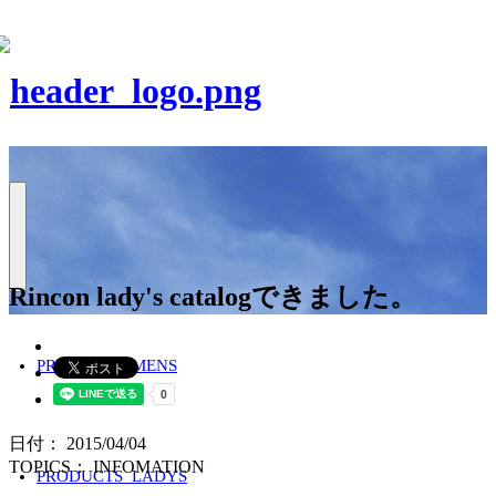
Rincon lady's catalogできました。
PRODUCTS_MENS
日付： 2015/04/04
TOPICS：
INFOMATION
PRODUCTS_LADYS