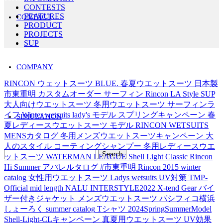
CONTESTS
FEATURES
CONTACT
PRODUCT
PROJECTS
SUP
Tag's LIST
COMPANY
RINCON
ウェットスーツ
BLUE.
春夏ウエットスーツ
日本製
市東重明
カスタムオーダー
サーフィン
Rincon LA Style
SUP
大人向けウエットスーツ
冬用ウエットスーツ
サーフィンラ
イフ
Winter wetsuits
lady's モデル
スプリングキャンペーン
春
SIMULATION
夏レディースウエットスーツ
モデル
RINCON WETSUITS
MENSカタログ
冬用メンズウエットスーツキャンペーン
大
人のスタイル
コーティングシャンプー
冬用レディースウエ
ットスーツ
WATERMAN LEAGUE
Shell Light Classic
Rincon
Hi Summer アパレルタログ
#市東重明
Rincon 2015 winter
catalog
女性用ウエットスーツ
Ladys wetsuits
UV対策
TMP-
Official
mid length
NALU
INTERSTYLE2022
X-tend Gear
バイ
ザー付きジャケット
メンズウエットスーツ
パシフィコ横浜
しょーろく
summer catalog
Tシャツ
2024SpringSummerModel
Shell-Light-CLキャンペーン
真夏用ウエットスーツ
UV効果