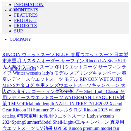
INFOMATION
TOPICS LIST
CONTESTS
CONTACT
FEATURES
PRODUCT
PROJECTS
SUP
COMPANY
Tag's LIST
RINCON
ウェットスーツ
BLUE.
春夏ウエットスーツ
日本製
市東重明
カスタムオーダー
サーフィン
Rincon LA Style
SUP
大人向けウエットスーツ
冬用ウエットスーツ
サーフィンラ
SIMULATION
イフ
Winter wetsuits
lady's モデル
スプリングキャンペーン
春
夏レディースウエットスーツ
モデル
RINCON WETSUITS
MENSカタログ
冬用メンズウエットスーツキャンペーン
大
人のスタイル
コーティングシャンプー
Shell Light Classic
冬
用レディースウエットスーツ
WATERMAN LEAGUE
UV対
策
TMP-Official
mid length
NALU
INTERSTYLE2022
X-tend
Gear
Rincon Hi Summer アパレルタログ
Rincon 2015 winter
catalog
#市東重明
女性用ウエットスーツ
Ladys wetsuits
2024SpringSummerModel
Shell-Light-CLキャンペーン
真夏用
ウエットスーツ
UV効果
UPF50
Rincon premium model fair