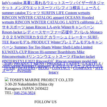
lady's catalog
真夏に着れるウエットスーツ
バイザー付きジャ
ケット
メンズウエットスーツ
パシフィコ横浜
しょーろく
summer catalog
Tシャツ
SURFIN LIFE
Custom wetsuits
RINCON WINTER CATALOG
apparel
OCEANS
Hooded
wetsuits
RINCON WINTER CATALOG LADYS
california
ムラ
サキスポーツ
japan
Rincon LA-style
Winterキャンペーン
Resort-Jacket
レディースサーファー応援中
アパレル
Monaco
２０２５WINTERカタログ
カラーシュミレーター
SURF-
TEE
Racerモデル
PRODUCT
Winterプレミアムモデルキャン
ペーン
Summer-Tee
Tee-Sharts
Winter Shell-Light-Limited
KUWATA-CUP
Rincon Hi-summer
Boardshorts
Mike
#rinconwetsuits #リンコンウエットスーツ #Tracker-jacket
#INTERSTYLE2022
Rinconﾒﾝｽﾞ
Rincon premium model fair
TOP
/
PRODUCT MENS
/
PRODUCT LADYS
/
LA-STYLE
/
2016
Spring Summer Campaign
＃
#ウエットスーツ
#ウエット
TEAM
/
DEALERS
/
BLOG
/
CONTACT
/
COMPANY
/
SITE
スーツ #wetsuits
legacy
TOSHI'S MARINE PROJECT CO.,LTD
3-30-20 Nakashinden Ebina city
Kanagawa JAPAN 2430422
TEL:
046-234-3824
FOLLOW US